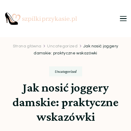
Szpilki przy kasie
Ulubiony blog kobiet
Strona główna
Uncategorized
Jak nosić joggery
damskie: praktyczne wskazówki
Uncategorized
Jak nosić joggery
damskie: praktyczne
wskazówki