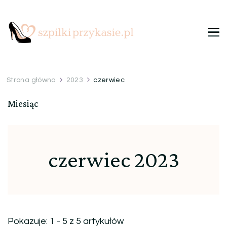
Szpilki przy kasie
Ulubiony blog kobiet
Strona główna
2023
czerwiec
Miesiąc
czerwiec 2023
Pokazuje: 1 - 5 z 5 artykułów