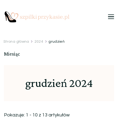
Szpilki przy kasie
Ulubiony blog kobiet
Strona główna
2024
grudzień
Miesiąc
grudzień 2024
Pokazuje: 1 - 10 z 13 artykułów