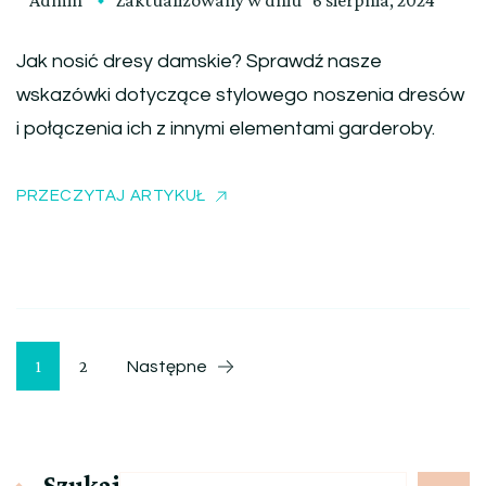
Admin
Zaktualizowany w dniu
6 sierpnia, 2024
Jak nosić dresy damskie? Sprawdź nasze
wskazówki dotyczące stylowego noszenia dresów
i połączenia ich z innymi elementami garderoby.
PRZECZYTAJ ARTYKUŁ
Nawigacja
Strona
Strona
1
2
Następne
po
wpisach
Szukaj