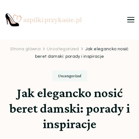
Szpilki przy kasie
Ulubiony blog kobiet
Strona główna
Uncategorized
Jak elegancko nosić
beret damski: porady i inspiracje
Uncategorized
Jak elegancko nosić
beret damski: porady i
inspiracje