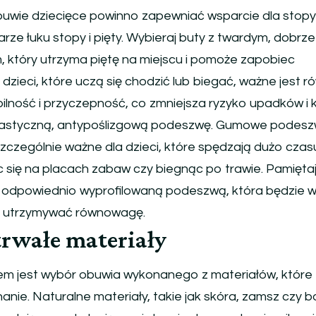
uwie dziecięce powinno zapewniać wsparcie dla stopy
rze łuku stopy i pięty. Wybieraj buty z twardym, dobrze
, który utrzyma piętę na miejscu i pomoże zapobiec
zieci, które uczą się chodzić lub biegać, ważne jest ró
lność i przyczepność, co zmniejsza ryzyko upadków i ko
lastyczną, antypoślizgową podeszwę. Gumowe podesz
zczególnie ważne dla dzieci, które spędzają dużo czas
 się na placach zabaw czy biegnąc po trawie. Pamięta
z odpowiednio wyprofilowaną podeszwą, która będzie 
i utrzymywać równowagę.
trwałe materiały
iem jest wybór obuwia wykonanego z materiałów, które
nie. Naturalne materiały, takie jak skóra, zamsz czy 