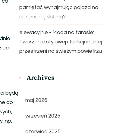
, co
pamiętać wynajmując pojazd na
ceremonię ślubną?
elewacyjnie
-
Moda na tarasie:
idnie
Tworzenie stylowej i funkcjonalnej
ieci
przestrzeni na świeżym powietrzu
Archives
ści będą
maj 2026
ne do
wych,
wrzesień 2025
, np.
czerwiec 2025