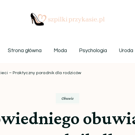
Szpilki przy kasie
Ulubiony blog kobiet
Strona główna
Moda
Psychologia
Uroda
eci – Praktyczny poradnik dla rodziców
Obuwie
iedniego obuwia 