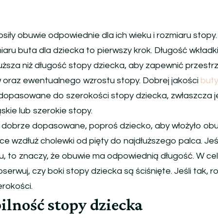
osiły obuwie odpowiednie dla ich wieku i rozmiaru stopy.
aru buta dla dziecka to pierwszy krok. Długość wkładk
ższa niż długość stopy dziecka, aby zapewnić przestr
oraz ewentualnego wzrostu stopy. Dobrej jakości
but
dopasowane do szerokości stopy dziecka, zwłaszcza je
kie lub szerokie stopy.
ą dobrze dopasowane, poproś dziecko, aby włożyło obu
e wzdłuż cholewki od pięty do najdłuższego palca. Jeśl
u, to znaczy, że obuwie ma odpowiednią długość. W ce
erwuj, czy boki stopy dziecka są ściśnięte. Jeśli tak, 
rokości.
ilność stopy dziecka