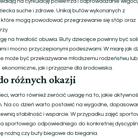
alają na cyrkulację powietrza i odprowadzanie wilgoci
ecka suche i zdrowe. Unikaj butów wykonanych z
, które mogą powodować przegrzewanie się stóp oraz
rzy.
ę na trwałość obuwia. Buty dziecięce powinny być sol
i i mocno przyczepionymi podeszwami. W miarę jak dz
wie może być przekazywane młodszemu rodzeństwu lub
ekonomiczne, jak i przyjazne dla środowiska.
o różnych okazji
ieci, warto również zwrócić uwagę na to, jakie aktywno
. Na co dzień warto postawić na wygodne, dopasowa
ewnią stabilność i wsparcie. W przypadku zajęć sporto
wia sportowego odpowiedniego do konkretnej dyscypliny
łkę nożną czy buty biegowe do biegania.