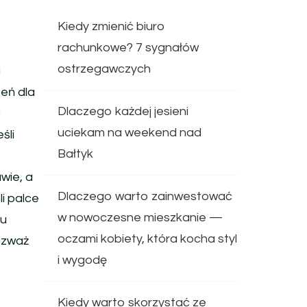
Kiedy zmienić biuro
rachunkowe? 7 sygnałów
ostrzegawczych
i
zeń dla
Dlaczego każdej jesieni
y
uciekam na weekend nad
śli
Bałtyk
wie, a
Dlaczego warto zainwestować
i palce
w nowoczesne mieszkanie —
lu
oczami kobiety, która kocha styl
rozważ
i wygodę
Kiedy warto skorzystać ze