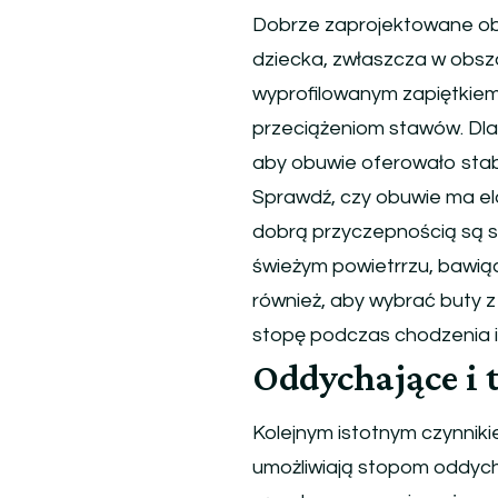
Dobrze zaprojektowane ob
dziecka, zwłaszcza w obsza
wyprofilowanym zapiętkiem
przeciążeniom stawów. Dla d
aby obuwie oferowało stabi
Sprawdź, czy obuwie ma e
dobrą przyczepnością są s
świeżym powietrrzu, bawiąc
również, aby wybrać buty 
stopę podczas chodzenia 
Oddychające i 
Kolejnym istotnym czynnik
umożliwiają stopom oddycha