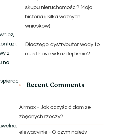
skupu nieruchomości? Moja
historia (i kilka ważnych
wniosków)
wnież,
ntuzji.
Dlaczego dystrybutor wody to
wy z
must have w każdej firmie?
u na
j
wspierać
Recent Comments
Airmax
-
Jak oczyścić dom ze
zbędnych rzeczy?
bawełna,
elewacyjnie
-
O czym należy