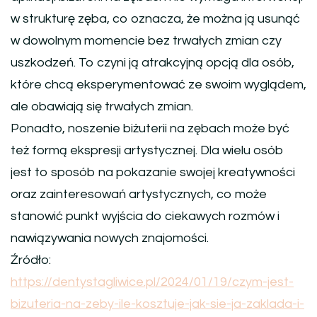
w strukturę zęba, co oznacza, że można ją usunąć
w dowolnym momencie bez trwałych zmian czy
uszkodzeń. To czyni ją atrakcyjną opcją dla osób,
które chcą eksperymentować ze swoim wyglądem,
ale obawiają się trwałych zmian.
Ponadto, noszenie biżuterii na zębach może być
też formą ekspresji artystycznej. Dla wielu osób
jest to sposób na pokazanie swojej kreatywności
oraz zainteresowań artystycznych, co może
stanowić punkt wyjścia do ciekawych rozmów i
nawiązywania nowych znajomości.
Źródło:
https://dentystagliwice.pl/2024/01/19/czym-jest-
bizuteria-na-zeby-ile-kosztuje-jak-sie-ja-zaklada-i-