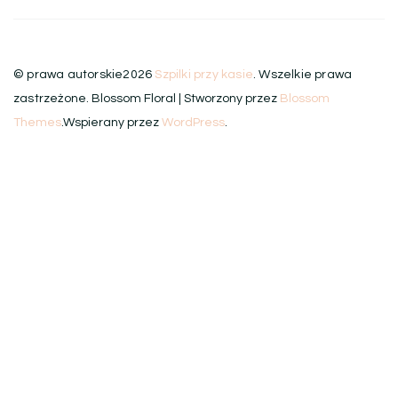
© prawa autorskie2026
Szpilki przy kasie
. Wszelkie prawa
zastrzeżone.
Blossom Floral | Stworzony przez
Blossom
Themes
.Wspierany przez
WordPress
.