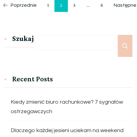
Nawigacja
Strona
Strona
Strona
Strona
1
2
3
…
6
Poprzednie
Następne
po
wpisach
Szukaj
Recent Posts
Kiedy zmienić biuro rachunkowe? 7 sygnałów
ostrzegawczych
Dlaczego każdej jesieni uciekam na weekend